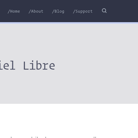
/Home
/About
/Blog
/Support
iel Libre