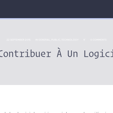
22 SEPTEMBER 2015
IN
GENERAL
,
PUBLIC
,
TECHNOLOGY
K'
0 COMMENTS
Contribuer À Un Logic