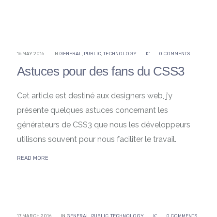
16 MAY 2016
IN
GENERAL
,
PUBLIC
,
TECHNOLOGY
K'
0 COMMENTS
Astuces pour des fans du CSS3
Cet article est destiné aux designers web, j’y
présente quelques astuces concernant les
générateurs de CSS3 que nous les développeurs
utilisons souvent pour nous faciliter le travail.
READ MORE
17 MARCH 2016
IN
GENERAL
,
PUBLIC
,
TECHNOLOGY
K'
0 COMMENTS