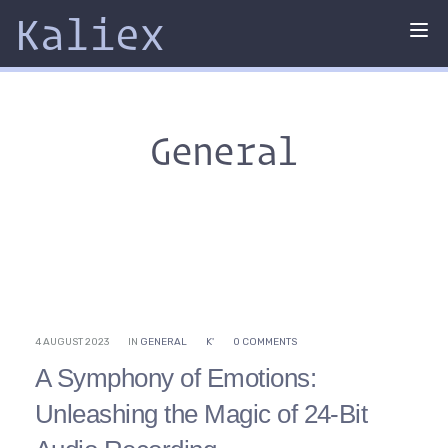
Kaliex
Tog
nav
General
4 AUGUST 2023
IN
GENERAL
K'
0 COMMENTS
A Symphony of Emotions:
Unleashing the Magic of 24-Bit