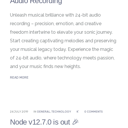
Audio Recording
Unleash musical brilliance with 24-bit audio
recording – precision, emotion, and creative
freedom intertwine to elevate your sonic journey.
Start creating captivating melodies and preserving
your musical legacy today. Experience the magic
of 24-bit audio, where technology meets passion,
and your music finds new heights.
READ MORE
24 JULY 2019
IN
GENERAL
,
TECHNOLOGY
K'
0 COMMENTS
Node v12.7.0 is out 🎉