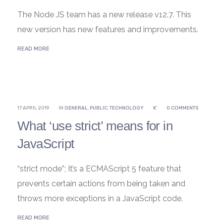
The Node JS team has a new release v12.7. This
new version has new features and improvements.
READ MORE
17 APRIL 2019
IN
GENERAL
,
PUBLIC
,
TECHNOLOGY
K'
0 COMMENTS
What ‘use strict’ means for in
JavaScript
“strict mode”; It’s a ECMAScript 5 feature that
prevents certain actions from being taken and
throws more exceptions in a JavaScript code.
READ MORE