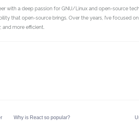
neer with a deep passion for GNU/Linux and open-source tech
ibility that open-source brings. Over the years, I’ve focused
 and more efficient.
r
Why is React so popular?
Us