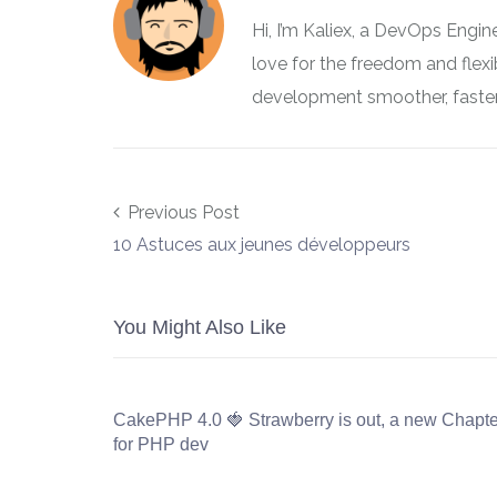
Hi, I’m Kaliex, a DevOps Engi
love for the freedom and flex
development smoother, faster,
Post navigation
Previous Post
10 Astuces aux jeunes développeurs
You Might Also Like
CakePHP 4.0 🍓 Strawberry is out, a new Chapte
for PHP dev