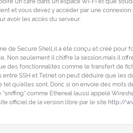
boire un café dans un espace Wi-Fi et que soud
ient et vous devez y accéder par une connexion F
ur avoir les accès du serveur.
nyme de Secure Shell,il a été conçu et créé pour f
ce. Non seulement il chiffre la session,mais il o
i que des fonctionnalités comme le transfert de fic
s entre SSH et Telnet on peut déduire que les 
e tel qu’elles sont. Donc si on envoie des mots 
e “sniffing” comme Ethereal (aussi appelé Wires
e officiel de la version libre par le site
http://