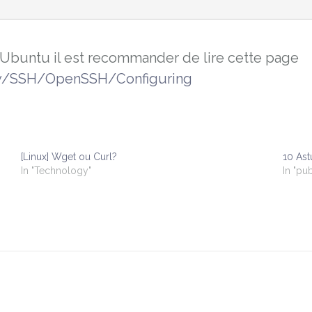
Ubuntu il est recommander de lire cette page
ty/SSH/OpenSSH/Configuring
[Linux] Wget ou Curl?
10 As
In "Technology"
In "pub