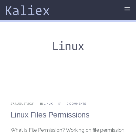
Kaliex
Tog
nav
Linux
27 AUGUST 2021
IN
LINUX
K'
0 COMMENTS
Linux Files Permissions
What is File Permission? Working on file permission