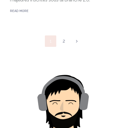
READ MORE
Posts pagination
1
2