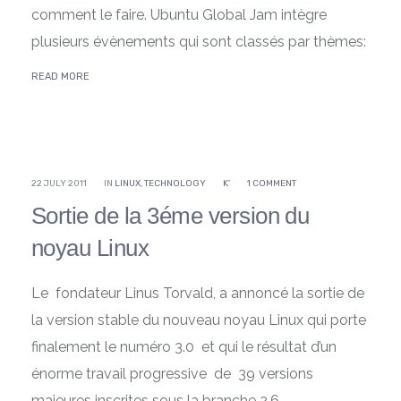
comment le faire. Ubuntu Global Jam intègre
plusieurs évènements qui sont classés par thèmes:
READ MORE
22 JULY 2011
IN
LINUX
,
TECHNOLOGY
K'
1 COMMENT
Sortie de la 3éme version du
noyau Linux
Le fondateur Linus Torvald, a annoncé la sortie de
la version stable du nouveau noyau Linux qui porte
finalement le numéro 3.0 et qui le résultat d’un
énorme travail progressive de 39 versions
majeures inscrites sous la branche 2.6.