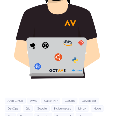
Arch Linux
AWS
CakePHP
Clouds
Developer
DevOps
Git
Google
Kubernetes
Linux
Node