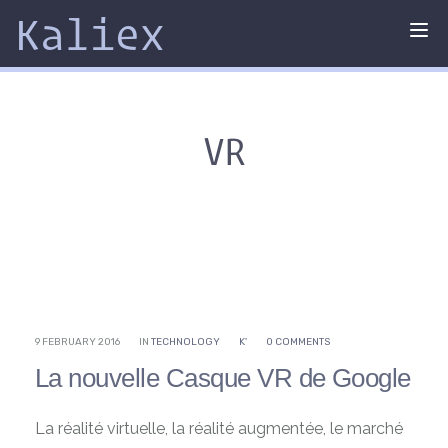
Kaliex
Tog
nav
VR
9 FEBRUARY 2016
IN
TECHNOLOGY
K'
0 COMMENTS
La nouvelle Casque VR de Google
La réalité virtuelle, la réalité augmentée, le marché