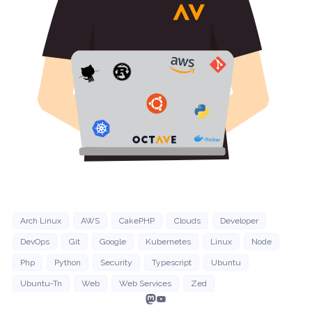
Arch Linux
AWS
CakePHP
Clouds
Developer
DevOps
Git
Google
Kubernetes
Linux
Node
Php
Python
Security
Typescript
Ubuntu
Ubuntu-Tn
Web
Web Services
Zed
Mastodon
YouTube