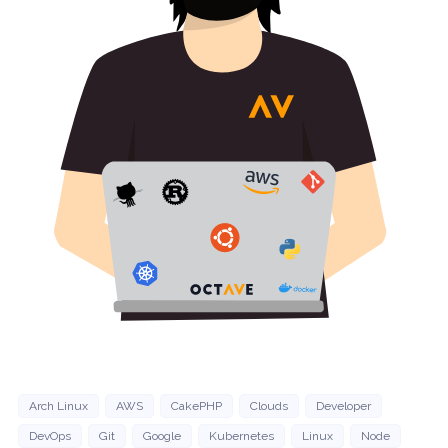
Arch Linux
AWS
CakePHP
Clouds
Developer
DevOps
Git
Google
Kubernetes
Linux
Node