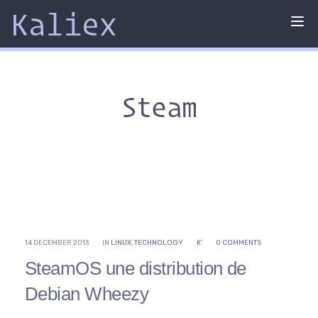
Kaliex
Tog
nav
Steam
14 DECEMBER 2013
IN
LINUX
,
TECHNOLOGY
K'
0 COMMENTS
SteamOS une distribution de
Debian Wheezy