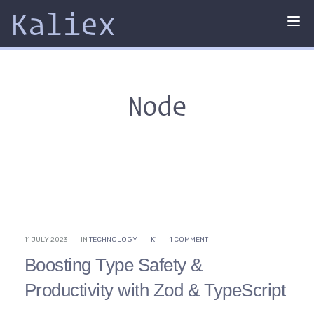
Kaliex
Tog
nav
Node
11 JULY 2023
IN
TECHNOLOGY
K'
1 COMMENT
Boosting Type Safety &
Productivity with Zod & TypeScript