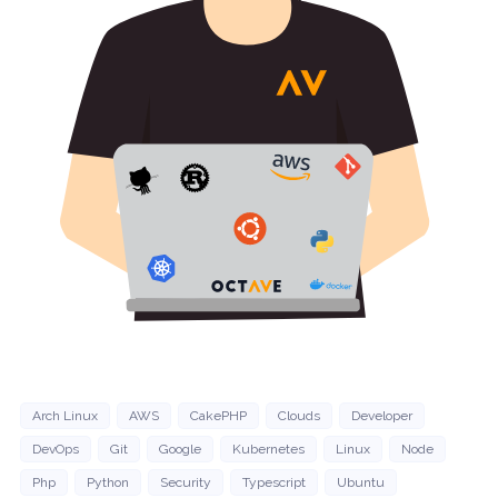
Arch Linux
AWS
CakePHP
Clouds
Developer
DevOps
Git
Google
Kubernetes
Linux
Node
Php
Python
Security
Typescript
Ubuntu