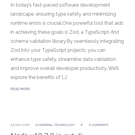
In today’s fast-paced software development
landscape, ensuring type safety and minimizing
runtime errors is crucial.One powerful tool that aids
in achieving these goals is Zod, a TypeScript-first
schema validation library.By seamlessly integrating
Zod into your TypeScript projects, you can
enhance type safety, streamline data validation,
and improve overall developer productivity. We’ll
explore the benefits of […]
READ MORE
24 JULY 2019
IN
GENERAL
,
TECHNOLOGY
K'
0 COMMENTS