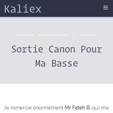
Kaliex
Tog
nav
30 APRIL 2011
IN
PUBLIC
,
TECHNOLOGY
K'
0 COMMENTS
Sortie Canon Pour
Ma Basse
Je remercie énormément
Mr Fateh B.
qui m’a