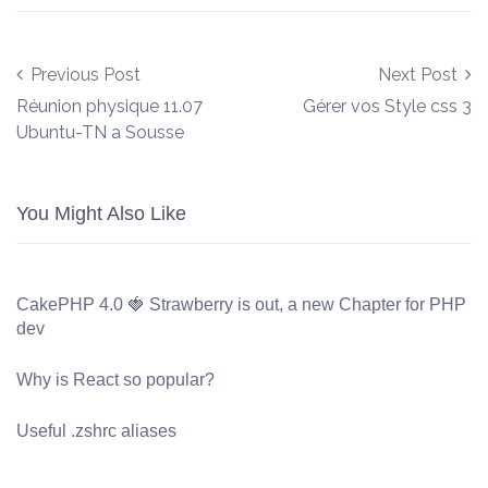
Post navigation
Previous Post
Next Post
Réunion physique 11.07
Gérer vos Style css 3
Ubuntu-TN a Sousse
You Might Also Like
CakePHP 4.0 🍓 Strawberry is out, a new Chapter for PHP
dev
Why is React so popular?
Useful .zshrc aliases