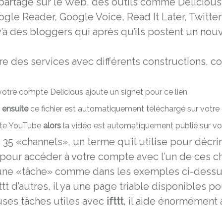
 partage sur le Web, des outils comme Deliciou
gle Reader, Google Voice, Read It Later, Twitter 
 des bloggers qui après qu’ils postent un nouveau
re des services avec différents constructions,
otre compte Delicious ajoute un signet pour ce lien
t
ensuite
ce fichier est automatiquement téléchargé sur votre
pte YouTube
alors
la vidéo est automatiquement publié sur vo
5 «channels», un terme qu’il utilise pour décrire
pour accéder à votre compte avec l’un de ces ch
une «tâche» comme dans les exemples ci-dessus.
ttt d’autres, il ya une page triable disponibles po
ses tâches utiles avec
ifttt
, il aide énormément 