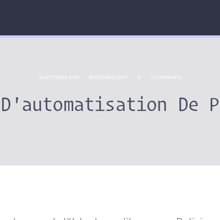
16 OCTOBER 2011
IN
TECHNOLOGY
K'
2 COMMENTS
 D'automatisation De P