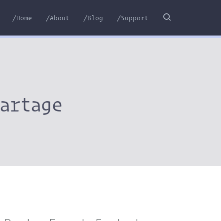
/Home
/About
/Blog
/Support
artage