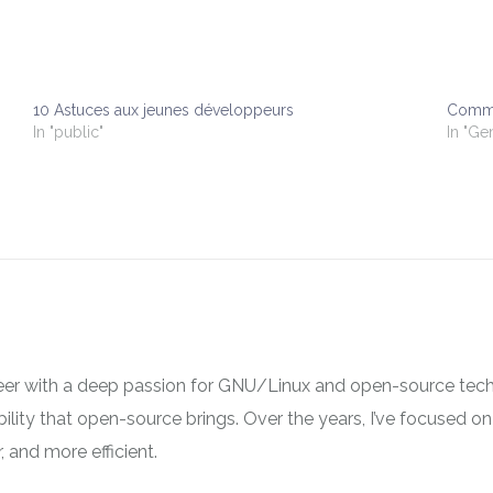
10 Astuces aux jeunes développeurs
Commen
In "public"
In "Ge
neer with a deep passion for GNU/Linux and open-source tech
ibility that open-source brings. Over the years, I’ve focused
 and more efficient.