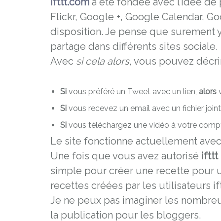
ifttt.com
a été fondée avec l’idée de
Flickr, Google +, Google Calendar, Goo
disposition. Je pense que surement y’a
partage dans différents sites sociale.
Avec
si cela alors
, vous pouvez décri
Si
vous préféré un Tweet avec un lien,
alors
v
Si
vous recevez un email avec un fichier join
Si
vous téléchargez une vidéo à votre com
Le site fonctionne actuellement avec 3
Une fois que vous avez autorisé
ifttt
simple pour créer une recette pour 
recettes créées par les utilisateurs if
Je ne peux pas imaginer les nombreu
la publication pour les bloggers.