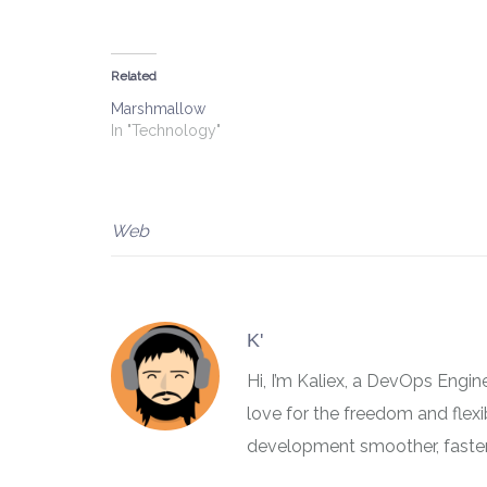
Related
Marshmallow
In "Technology"
Web
K'
Hi, I’m Kaliex, a DevOps Engi
love for the freedom and flex
development smoother, faster,