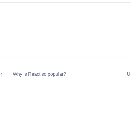
r
Why is React so popular?
Us