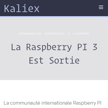
Kaliex
Tog
nav
29 FEBRUARY 2016
IN
TECHNOLOGY
K'
0 COMMENTS
La Raspberry PI 3
Est Sortie
La communauté internationale Raspberry PI