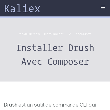
Kaliex
Tog
nav
13 JANUARY 2015
IN
TECHNOLOGY
K'
0 COMMENTS
Installer Drush
Avec Composer
Drush
est un outil de commande CLI qui