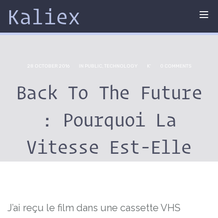
Kaliex
Tog
nav
28 OCTOBER 2016
IN
PUBLIC
,
TECHNOLOGY
K'
0 COMMENTS
Back To The Future
: Pourquoi La
Vitesse Est-Elle
Ajustée À 88 Miles
Par Heure?
J’ai reçu le film dans une cassette VHS