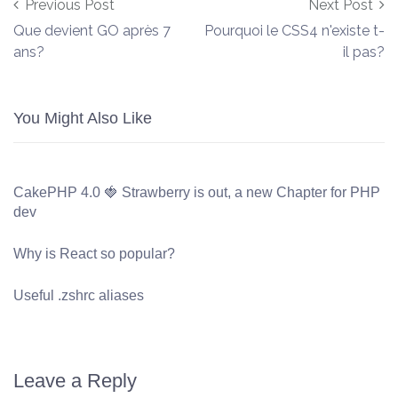
Post navigation
Previous Post
Next Post
Que devient GO après 7
Pourquoi le CSS4 n'existe t-
ans?
il pas?
You Might Also Like
CakePHP 4.0 🍓 Strawberry is out, a new Chapter for PHP
dev
Why is React so popular?
Useful .zshrc aliases
Leave a Reply