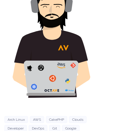
Arch Linux
AWS
CakePHP
Clouds
Developer
DevOps
Git
Google