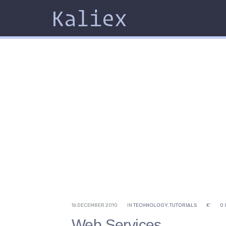
Kaliex
16 DECEMBER 2010
IN
TECHNOLOGY
,
TUTORIALS
K'
0
Web Services