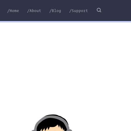
/Home
/About
/Blog
/Support