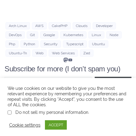
Arch Linux
AWS
CakePHP
Clouds
Developer
DevOps
Git
Google
Kubernetes
Linux
Node
Php
Python
Security
Typescript
Ubuntu
Ubuntu-Tn
Web
Web Services
Zed
Mastodon
YouTube
Subscribe for more (I don't spam you)
Type your email…
Subscribe
We use cookies on our website to give you the most
relevant experience by remembering your preferences and
repeat visits. By clicking “Accept”, you consent to the use
of ALL the cookies.
.
Do not sell my personal information
Cookie settings
ACCEPT
© 2026
Kaliex, made by ⌨️ with
OCTAVE