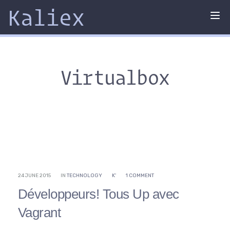
Kaliex
Tog
nav
Virtualbox
24 JUNE 2015
IN
TECHNOLOGY
K'
1 COMMENT
Développeurs! Tous Up avec
Vagrant