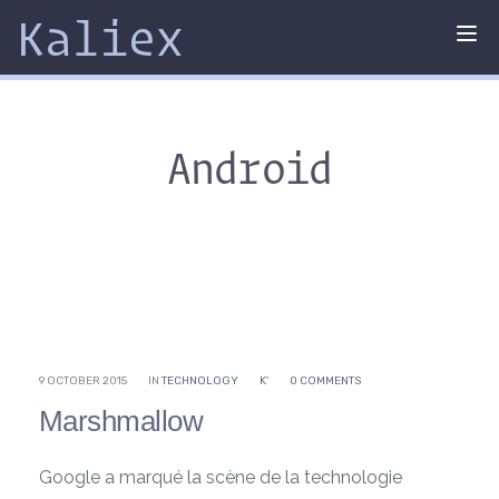
Kaliex
Tog
nav
Android
9 OCTOBER 2015
IN
TECHNOLOGY
K'
0 COMMENTS
Marshmallow
Google a marqué la scène de la technologie